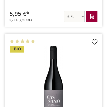
5,95 €*
0,75 L
(7,93 €/L)
BIO