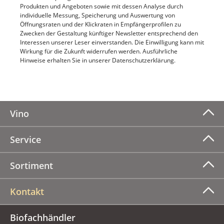
Produkten und Angeboten sowie mit dessen Analyse durch
individuelle Messung, Speicherung und Auswertung von
Öffnungsraten und der Klickraten in Empfängerprofilen zu
Zwecken der Gestaltung künftiger Newsletter entsprechend den
Interessen unserer Leser einverstanden. Die Einwilligung kann mit
Wirkung für die Zukunft widerrufen werden. Ausführliche
Hinweise erhalten Sie in unserer Datenschutzerklärung.
Vino
Service
Sortiment
Kontakt
Biofachhändler