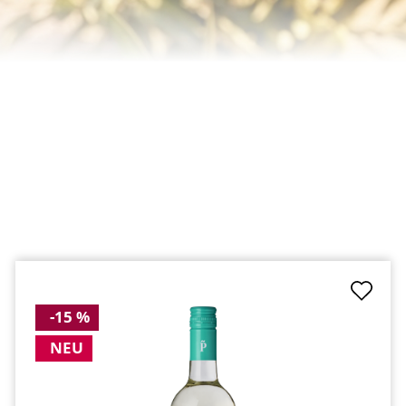
-15 %
NEU