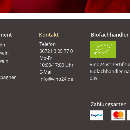
iment
Kontakt
Biofachhändler
Telefon
ein
06721 3 05 77 0
wein
Mo-Fr
wein
Vino24 ist zertifizi
10:00-17:00 Uhr
Biofachhändler n
E-Mail
pagner
039
info@vino24.de
Zahlungsarten