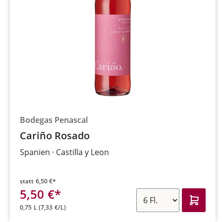
Bodegas Penascal
Cariño Rosado
Spanien
Castilla y Leon
statt
6,50 €*
5,50 €*
0,75 L
(7,33 €/L)