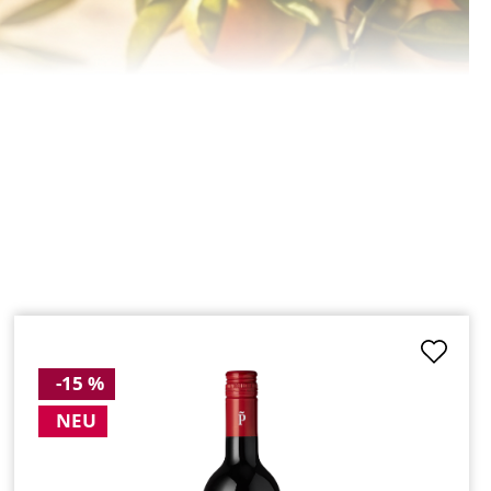
-15 %
NEU