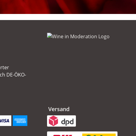
erter
ach DE-ÖKO-
Versand