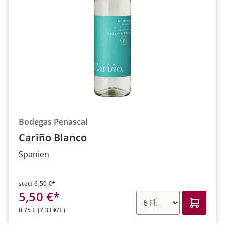
Bodegas Penascal
Cariño Blanco
Spanien
statt
6,50 €*
5,50 €*
0,75 L
(7,33 €/L)