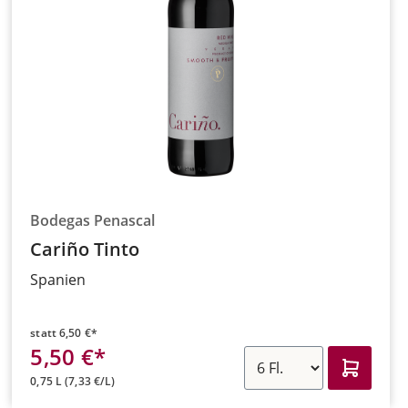
Bodegas Penascal
Cariño Tinto
Spanien
statt
6,50 €*
5,50 €*
0,75 L
(7,33 €/L)