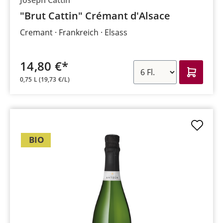
"Brut Cattin" Crémant d'Alsace
Cremant
Frankreich
Elsass
14,80 €*
0,75 L
(19,73 €/L)
BIO