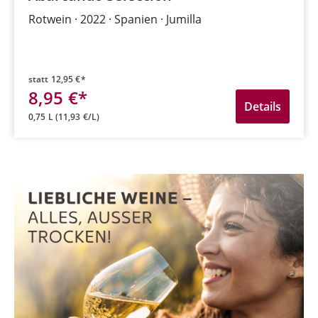
Rotwein
2022
Spanien
Jumilla
statt
12,95 €*
8,95 €*
Details
0,75 L
(11,93 €/L)