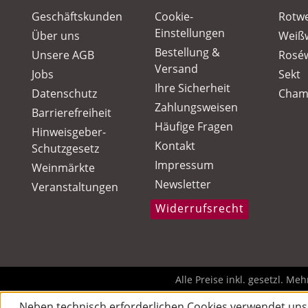
Geschäftskunden
Cookie-
Rotw
Einstellungen
Über uns
Weiß
Bestellung &
Unsere AGB
Rosé
Versand
Jobs
Sekt
Ihre Sicherheit
Datenschutz
Cham
Zahlungsweisen
Barrierefreiheit
Häufige Fragen
Hinweisgeber-
Kontakt
Schutzgesetz
Impressum
Weinmärkte
Newsletter
Veranstaltungen
Widerrufsrecht
Alle Preise inkl. gesetzl. Me
Neben technisch erforderlichen Cookies verwendet uns