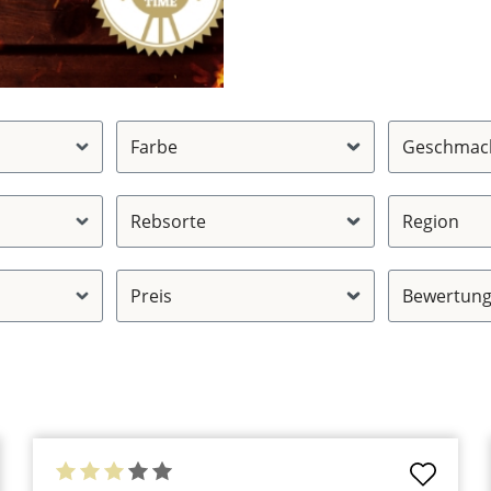
Farbe
Geschmac
Rebsorte
Region
Preis
Bewertung