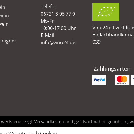
Telefon
ein
06721 3 05 77 0
wein
Mo-Fr
wein
Vino24 ist zertifizi
10:00-17:00 Uhr
Biofachhändler n
E-Mail
pagner
039
info@vino24.de
Zahlungsarten
hrwertsteuer zzgl.
Versandkosten
und ggf. Nachnahmegebühren, we
ere Website auch Cookies