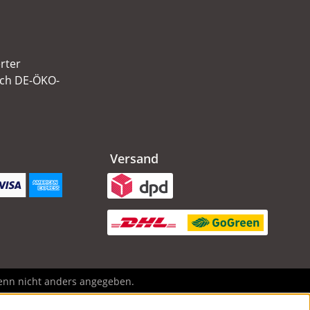
erter
ach DE-ÖKO-
Versand
nn nicht anders angegeben.