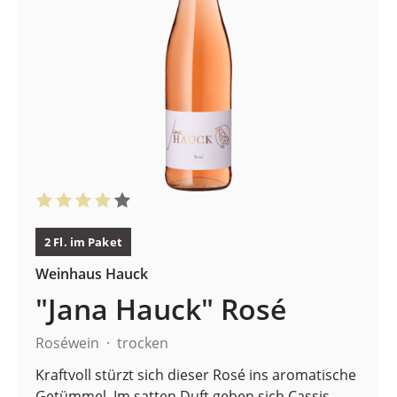
2 Fl. im Paket
Weinhaus Hauck
"Jana Hauck" Rosé
Roséwein
trocken
Kraftvoll stürzt sich dieser Rosé ins aromatische
Getümmel. Im satten Duft geben sich Cassis,