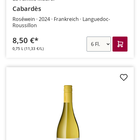
Cabardès
Roséwein
2024
Frankreich
Languedoc-
Roussillon
8,50 €*
0,75 L
(11,33 €/L)