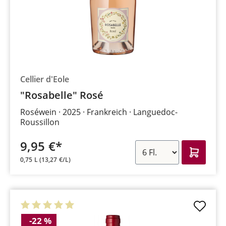
Cellier d'Eole
"Rosabelle" Rosé
Roséwein
2025
Frankreich
Languedoc-
Roussillon
9,95 €*
0,75 L
(13,27 €/L)
-22 %