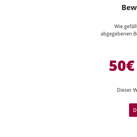
Bew
Wie gefäl
abgegebenen Be
50€
Dieser W
D