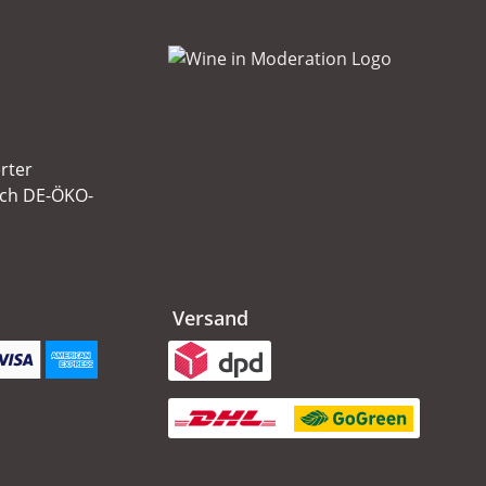
erter
ach DE-ÖKO-
Versand