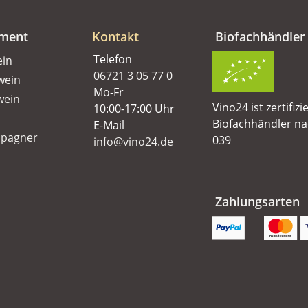
iment
Kontakt
Biofachhändler
Telefon
ein
06721 3 05 77 0
wein
Mo-Fr
wein
Vino24 ist zertifizi
10:00-17:00 Uhr
Biofachhändler n
E-Mail
pagner
039
info@vino24.de
Zahlungsarten