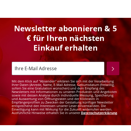
Newsletter abonnieren & 5
€ für Ihren nächsten
Einkauf erhalten
Mit dem Klick auf "Absenden" erklären Sie sich mit der Verarbeitung
Ihrer Daten (Anrede, Name, E-Mail Adresse, Geburtsdatum (freiwillig,
sofern Sie eine Gratulation wünschen) und dem Empfang des
Newsletters mit Informationen zu unseren Produkten und Angeboten
sowie mit dessen Analyse durch individuelle Messung, Speicherung
und Auswertung von Öffnungsraten und der Klickraten in
Empfängerprofilen zu Zwecken der Gestaltung künftiger Newsletter
entsprechend den Interessen unserer Leser einverstanden. Die
Einwilligung kann mit Wirkung für die Zukunft widerrufen werden.
Ausführliche Hinweise erhalten Sie in unserer
Datenschutzerklärung
.