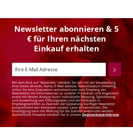
Newsletter abonnieren & 5
€ für Ihren nächsten
Einkauf erhalten
Mit dem Klick auf "Absenden" erklären Sie sich mit der Verarbeitung
Ihrer Daten (Anrede, Name, E-Mail Adresse, Geburtsdatum (freiwillig,
sofern Sie eine Gratulation wünschen) und dem Empfang des
Newsletters mit Informationen zu unseren Produkten und Angeboten
sowie mit dessen Analyse durch individuelle Messung, Speicherung
und Auswertung von Öffnungsraten und der Klickraten in
Empfängerprofilen zu Zwecken der Gestaltung künftiger Newsletter
entsprechend den Interessen unserer Leser einverstanden. Die
Einwilligung kann mit Wirkung für die Zukunft widerrufen werden.
Ausführliche Hinweise erhalten Sie in unserer
Datenschutzerklärung
.