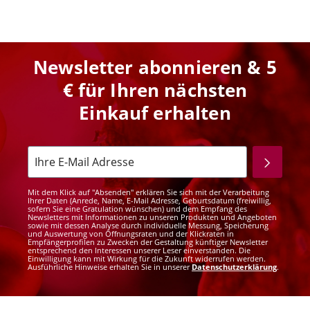
Newsletter abonnieren & 5
€ für Ihren nächsten
Einkauf erhalten
Mit dem Klick auf "Absenden" erklären Sie sich mit der Verarbeitung
Ihrer Daten (Anrede, Name, E-Mail Adresse, Geburtsdatum (freiwillig,
sofern Sie eine Gratulation wünschen) und dem Empfang des
Newsletters mit Informationen zu unseren Produkten und Angeboten
sowie mit dessen Analyse durch individuelle Messung, Speicherung
und Auswertung von Öffnungsraten und der Klickraten in
Empfängerprofilen zu Zwecken der Gestaltung künftiger Newsletter
entsprechend den Interessen unserer Leser einverstanden. Die
Einwilligung kann mit Wirkung für die Zukunft widerrufen werden.
Ausführliche Hinweise erhalten Sie in unserer
Datenschutzerklärung
.