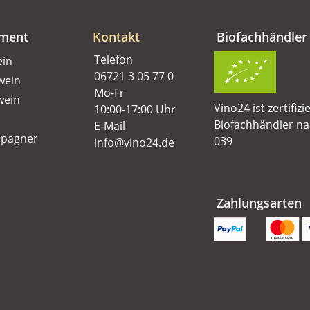
iment
Kontakt
Biofachhändler
Telefon
ein
06721 3 05 77 0
wein
Mo-Fr
wein
Vino24 ist zertifizi
10:00-17:00 Uhr
Biofachhändler n
E-Mail
pagner
039
info@vino24.de
Zahlungsarten