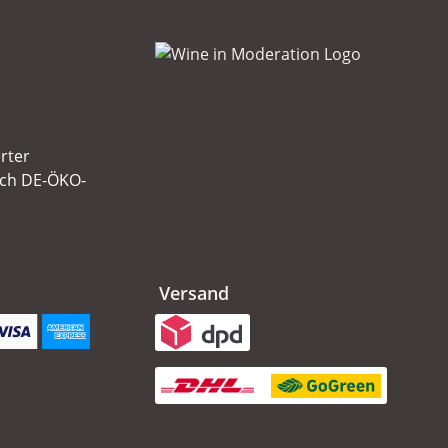
erter
ach DE-ÖKO-
Versand