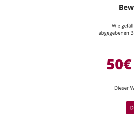
Bew
Wie gefäl
abgegebenen Be
50€
Dieser W
D