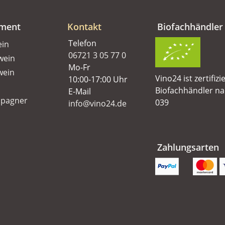
iment
Kontakt
Biofachhändler
Telefon
ein
06721 3 05 77 0
wein
Mo-Fr
wein
Vino24 ist zertifizi
10:00-17:00 Uhr
Biofachhändler n
E-Mail
pagner
039
info@vino24.de
Zahlungsarten