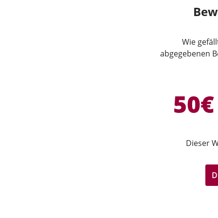
Bew
Wie gefäl
abgegebenen Be
50€
Dieser W
D