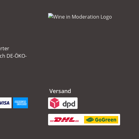
erter
ach DE-ÖKO-
Versand