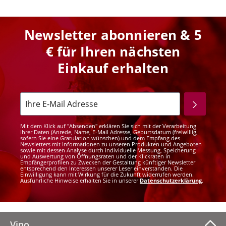
Newsletter abonnieren & 5
€ für Ihren nächsten
Einkauf erhalten
Mit dem Klick auf "Absenden" erklären Sie sich mit der Verarbeitung
Ihrer Daten (Anrede, Name, E-Mail Adresse, Geburtsdatum (freiwillig,
sofern Sie eine Gratulation wünschen) und dem Empfang des
Newsletters mit Informationen zu unseren Produkten und Angeboten
sowie mit dessen Analyse durch individuelle Messung, Speicherung
und Auswertung von Öffnungsraten und der Klickraten in
Empfängerprofilen zu Zwecken der Gestaltung künftiger Newsletter
entsprechend den Interessen unserer Leser einverstanden. Die
Einwilligung kann mit Wirkung für die Zukunft widerrufen werden.
Ausführliche Hinweise erhalten Sie in unserer
Datenschutzerklärung
.
Vino