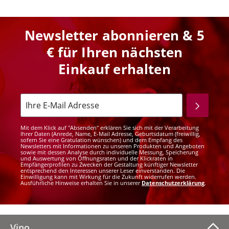
Newsletter abonnieren & 5
€ für Ihren nächsten
Einkauf erhalten
Mit dem Klick auf "Absenden" erklären Sie sich mit der Verarbeitung
Ihrer Daten (Anrede, Name, E-Mail Adresse, Geburtsdatum (freiwillig,
sofern Sie eine Gratulation wünschen) und dem Empfang des
Newsletters mit Informationen zu unseren Produkten und Angeboten
sowie mit dessen Analyse durch individuelle Messung, Speicherung
und Auswertung von Öffnungsraten und der Klickraten in
Empfängerprofilen zu Zwecken der Gestaltung künftiger Newsletter
entsprechend den Interessen unserer Leser einverstanden. Die
Einwilligung kann mit Wirkung für die Zukunft widerrufen werden.
Ausführliche Hinweise erhalten Sie in unserer
Datenschutzerklärung
.
Vino