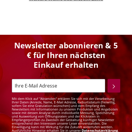
Newsletter abonnieren & 5
€ für Ihren nächsten
Einkauf erhalten
Mit dem Klick auf "Absenden" erklären Sie sich mit der Verarbeitung
Ihrer Daten (Anrede, Name, E-Mail Adresse, Geburtsdatum (freiwillig,
sofern Sie eine Gratulation wünschen) und dem Empfang des
Newsletters mit Informationen zu unseren Produkten und Angeboten
sowie mit dessen Analyse durch individuelle Messung, Speicherung
und Auswertung von Öffnungsraten und der Klickraten in
Empfängerprofilen zu Zwecken der Gestaltung künftiger Newsletter
entsprechend den Interessen unserer Leser einverstanden. Die
Einwilligung kann mit Wirkung für die Zukunft widerrufen werden.
Ausführliche Hinweise erhalten Sie in unserer
Datenschutzerklärung
.