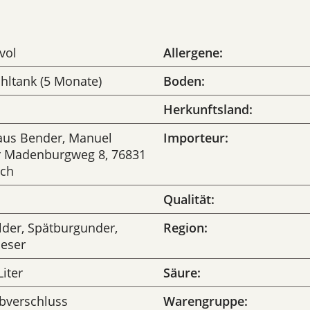
vol
Allergene:
ahltank (5 Monate)
Boden:
Herkunftsland:
us Bender, Manuel
Importeur:
 Madenburgweg 8, 76831
ch
Qualität:
lder, Spätburgunder,
Region:
ieser
Liter
Säure:
bverschluss
Warengruppe: