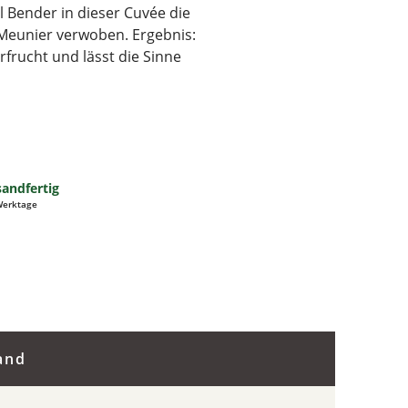
 Bender in dieser Cuvée die
Meunier verwoben. Ergebnis:
frucht und lässt die Sinne
sandfertig
 Werktage
and