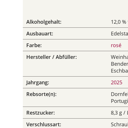
Alkoholgehalt:
12,0 % 
Ausbauart:
Edelst
Farbe:
rosé
Hersteller / Abfüller:
Weinha
Bender
Eschba
Jahrgang:
2025
Rebsorte(n):
Dornfe
Portug
Restzucker:
8,3 g / 
Verschlussart:
Schrau