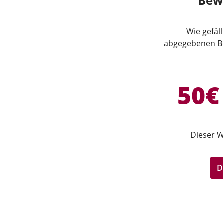
Bew
Wie gefäl
abgegebenen Be
50€
Dieser W
D