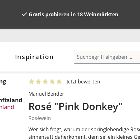
Gratis probieren in 18 Weinmärkten
Inspiration
ng
Jetzt bewerten
Manuel Bender
ftsland
Rosé "Pink Donkey"
hland
Roséwein
n
Wer sich fragt, warum der springlebendige Ro
sinnensatt daherkommt, dem sei ein kleines G
.