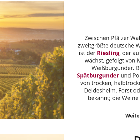
Zwischen Pfälzer Wal
zweitgrößte deutsche W
ist der
Riesling
, der a
wächst, gefolgt von 
Weißburgunder. Be
Spätburgunder
und Por
von trocken, halbtrocke
Deidesheim, Forst od
bekannt; die Weine
Weite
D