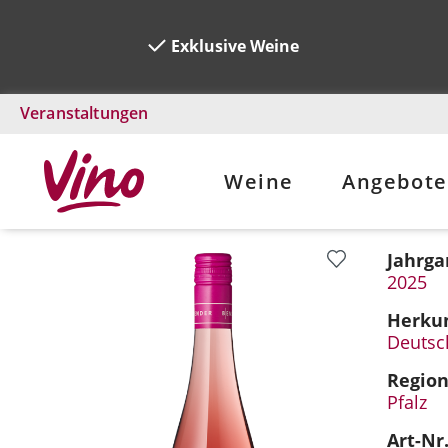
Exklusive Weine
Veranstaltungen
Weine
Angebote
Jahrga
Bildergalerie überspringen
2025
Herkun
Deutsc
Regio
Pfalz
Art-Nr