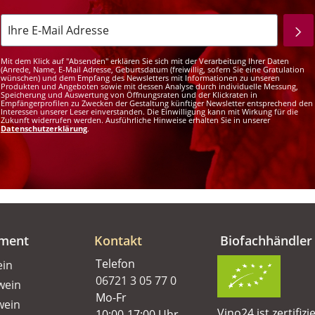
Mit dem Klick auf "Absenden" erklären Sie sich mit der Verarbeitung Ihrer Daten
(Anrede, Name, E-Mail Adresse, Geburtsdatum (freiwillig, sofern Sie eine Gratulation
wünschen) und dem Empfang des Newsletters mit Informationen zu unseren
Produkten und Angeboten sowie mit dessen Analyse durch individuelle Messung,
Speicherung und Auswertung von Öffnungsraten und der Klickraten in
Empfängerprofilen zu Zwecken der Gestaltung künftiger Newsletter entsprechend den
Interessen unserer Leser einverstanden. Die Einwilligung kann mit Wirkung für die
Zukunft widerrufen werden. Ausführliche Hinweise erhalten Sie in unserer
Datenschutzerklärung
.
iment
Kontakt
Biofachhändler
Telefon
ein
06721 3 05 77 0
wein
Mo-Fr
wein
Vino24 ist zertifizi
10:00-17:00 Uhr