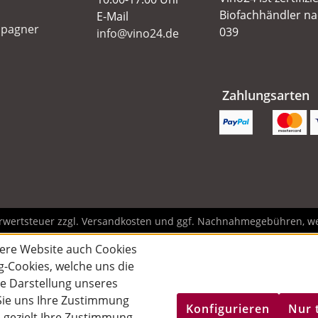
Biofachhändler n
E-Mail
pagner
039
info@vino24.de
Zahlungsarten
hrwertsteuer zzgl.
Versandkosten
und ggf. Nachnahmegebühren, we
ere Website auch Cookies
g-Cookies, welche uns die
rte Darstellung unseres
 Sie uns Ihre Zustimmung
Konfigurieren
Nur 
h gezielt Ihre Zustimmung