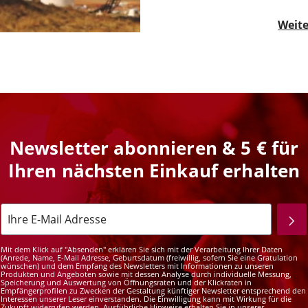
Weite
Newsletter abonnieren & 5 € für
Ihren nächsten Einkauf erhalten
Mit dem Klick auf "Absenden" erklären Sie sich mit der Verarbeitung Ihrer Daten
(Anrede, Name, E-Mail Adresse, Geburtsdatum (freiwillig, sofern Sie eine Gratulation
wünschen) und dem Empfang des Newsletters mit Informationen zu unseren
Produkten und Angeboten sowie mit dessen Analyse durch individuelle Messung,
Speicherung und Auswertung von Öffnungsraten und der Klickraten in
Empfängerprofilen zu Zwecken der Gestaltung künftiger Newsletter entsprechend den
Interessen unserer Leser einverstanden. Die Einwilligung kann mit Wirkung für die
Zukunft widerrufen werden. Ausführliche Hinweise erhalten Sie in unserer