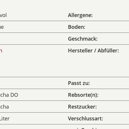
vol
Allergene:
ue
Boden:
Geschmack:
n
Hersteller / Abfüller:
Passt zu:
ncha DO
Rebsorte(n):
ncha
Restzucker:
Liter
Verschlussart: