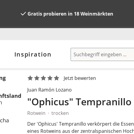
Gratis probieren in 18 Weinmärkten
Inspiration
ng
Jetzt bewerten
Juan Ramón Lozano
ftsland
"Ophicus" Tempranillo
n
Rotwein
trocken
n
cha
Der 'Ophicus' Tempranillo verkörpert die Essen
eines Rotweins aus der zentralspanischen Hoc
.