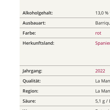
Alkoholgehalt:
13,0 % 
Ausbauart:
Barriq
Farbe:
rot
Herkunftsland:
Spanie
Jahrgang:
2022
Qualität:
La Ma
Region:
La Ma
Säure:
5,1 g / 