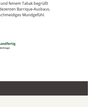
ee und feinem Tabak begrüßt
 dezenten Barrique-Ausbaus,
schmeidiges Mundgefühl.
sandfertig
 Werktage