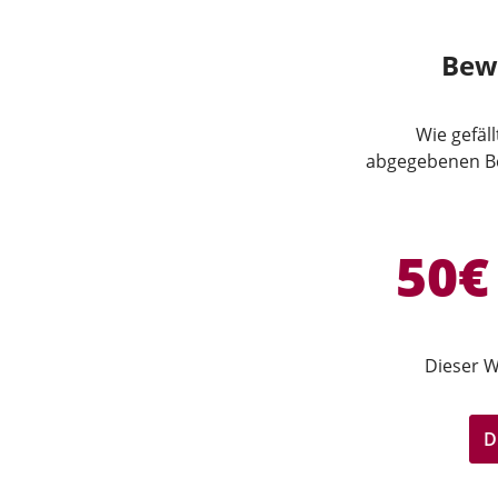
Bew
Wie gefäl
abgegebenen Be
50€
Dieser W
D