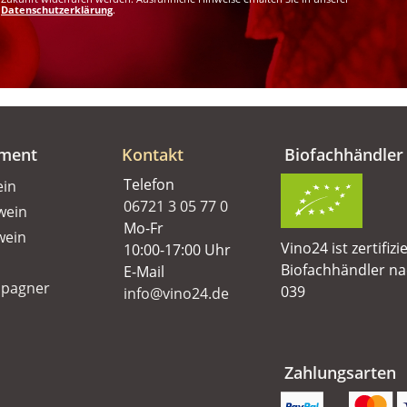
Datenschutzerklärung
.
iment
Kontakt
Biofachhändler
Telefon
ein
06721 3 05 77 0
wein
Mo-Fr
wein
Vino24 ist zertifizi
10:00-17:00 Uhr
Biofachhändler n
E-Mail
pagner
039
info@vino24.de
Zahlungsarten