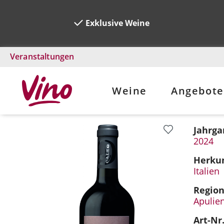
Exklusive Weine
Veranstaltungen
Weine
Angebote
Jahrga
Bildergalerie überspringen
2024
Herkun
Italien
Regio
Apulie
Art-Nr