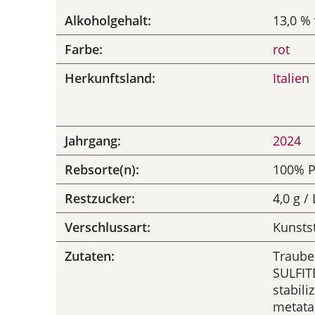
Alkoholgehalt:
13,0 % 
Farbe:
rot
Herkunftsland:
Italien
Jahrgang:
2024
Rebsorte(n):
100% P
Restzucker:
4,0 g / 
Verschlussart:
Kunsts
Zutaten:
Traube
SULFITE
stabili
metata