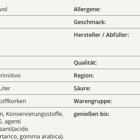
vol
Allergene:
Geschmack:
Hersteller / Abfüller:
Qualität:
rimitivo
Region:
Liter
Säure:
toffkorken
Warengruppe:
n, Konservierungsstoffe,
genießen bis:
, agenti
zzanti(acido
rtarico, gomma arabica).