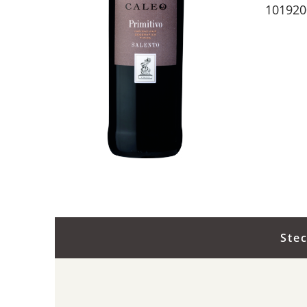
101920
Ste