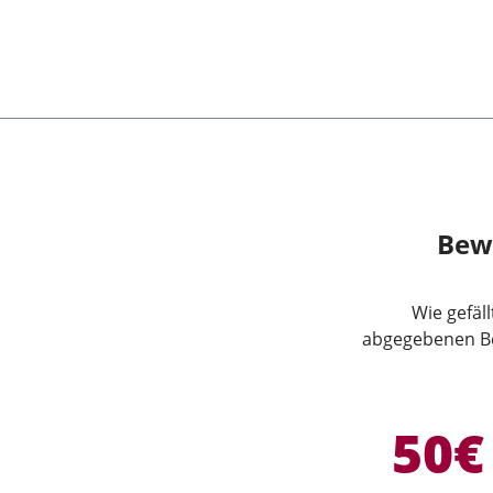
Bew
Wie gefäl
abgegebenen Be
50€