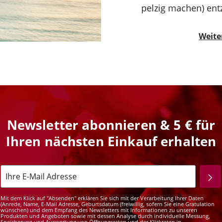
pelzig machen) ent
Weite
Newsletter abonnieren & 5 € für
Ihren nächsten Einkauf erhalten
Mit dem Klick auf "Absenden" erklären Sie sich mit der Verarbeitung Ihrer Daten
(Anrede, Name, E-Mail Adresse, Geburtsdatum (freiwillig, sofern Sie eine Gratulation
wünschen) und dem Empfang des Newsletters mit Informationen zu unseren
Produkten und Angeboten sowie mit dessen Analyse durch individuelle Messung,
Speicherung und Auswertung von Öffnungsraten und der Klickraten in