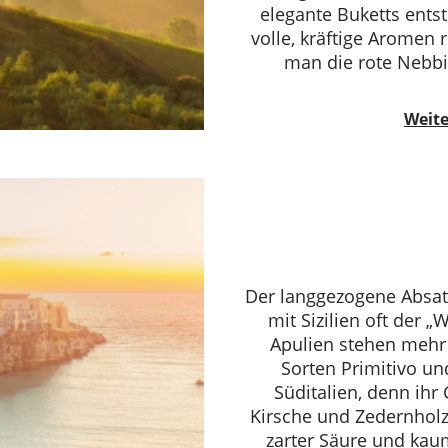
elegante Buketts ents
volle, kräftige Aromen 
man die rote Nebbio
Weite
Der langgezogene Absatz
mit Sizilien oft der „
Apulien stehen mehr 
Sorten Primitivo u
Süditalien, denn ih
Kirsche und Zedernholz
zarter Säure und kau