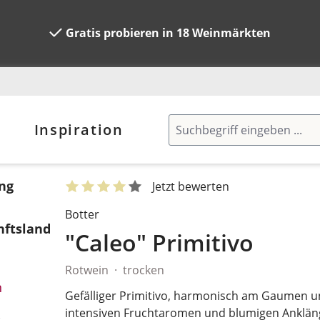
Gratis probieren in 18 Weinmärkten
Inspiration
ng
Jetzt bewerten
Botter
ftsland
"Caleo" Primitivo
Rotwein
trocken
n
n
Gefälliger Primitivo, harmonisch am Gaumen un
intensiven Fruchtaromen und blumigen Anklän
.