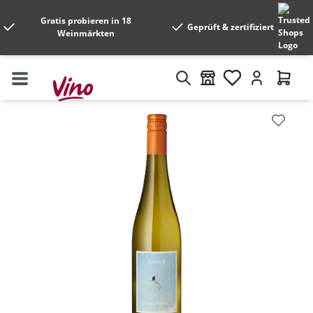
Gratis probieren in 18
Geprüft & zertifiziert
Weinmärkten
Bildergalerie überspringen